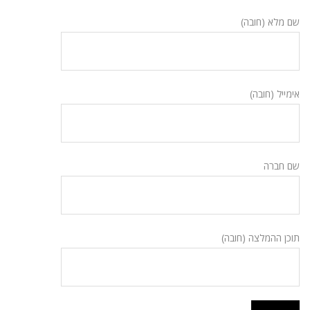
שם מלא (חובה)
אימייל (חובה)
שם חברה
תוכן ההמלצה (חובה)