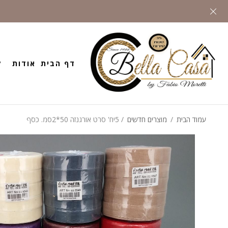
דף הבית
אודות
ק
עמוד הבית
/
מוצרים חדשים
/ 5יח' סרט אורגנזה 50*2סמ. כסף