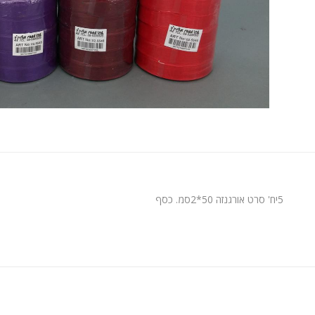
5יח' סרט אורגנזה 50*2סמ. כסף