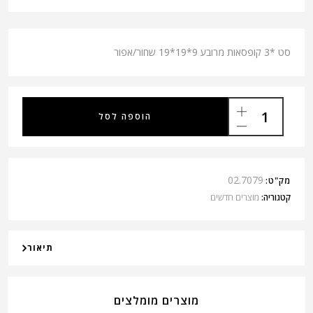
סט *3 קופסאות מרובע 9*19*19 שחור/אפור
הוספה לסל
02.7079
מק"ט:
קטגוריה:
מוצרים חדשים
תיאור
מוצרים מומלצים