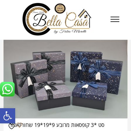
פתח סרגל
סט *3 קופסאות מרובע 9*19*19 שחור/אפור